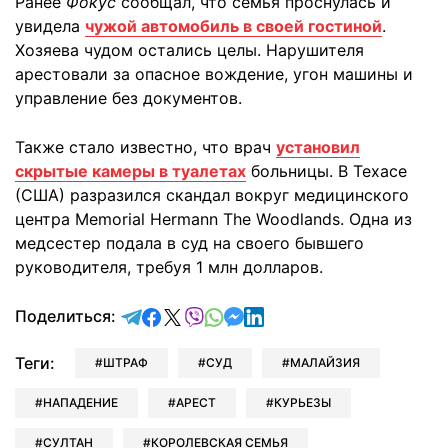
Ранее
Фокус
сообщал, что семья проснулась и
увидела
чужой автомобиль в своей гостиной
.
Хозяева чудом остались целы. Нарушителя
арестовали за опасное вождение, угон машины и
управление без документов.
Также стало известно, что врач
установил
скрытые камеры в туалетах
больницы. В Техасе
(США) разразился скандал вокруг медицинского
центра Memorial Hermann The Woodlands. Одна из
медсестер подала в суд на своего бывшего
руководителя, требуя 1 млн долларов.
отправить в Telegram
поделиться в Facebook
поделиться в X
отправить в Viber
отправить в Whatsapp
отправить в Messenger
отправить в LinkedIn
Поделиться:
Теги:
ШТРАФ
СУД
МАЛАЙЗИЯ
НАПАДЕНИЕ
АРЕСТ
КУРЬЕЗЫ
СУЛТАН
КОРОЛЕВСКАЯ СЕМЬЯ