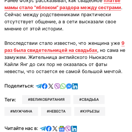
Ранее
Фокус
рассказывал, как свадебное
платье
мамы стало "яблоком" раздора между сестрами
.
Сейчас между родственниками практически
отсутствует общение, а в сети высказали свое
мнение от этой истории.
Впоследствии стало известно, что женщина уже
9
раз была свидетельницей на свадьбах
, но сама не
замужем. Жительница английского Ньюкасла
Кайли Янг до сих пор не оказалась от фаты
невесты, что остается ее самой большой мечтой.
отправить в Telegram
поделиться в Facebook
поделиться в X
отправить в Viber
отправить в Whatsapp
отправить в Messenger
отправить в LinkedIn
Поделиться:
Теги:
ВЕЛИКОБРИТАНИЯ
СВАДЬБА
МУЖЧИНА
НЕВЕСТА
КУРЬЕЗЫ
Читайте в Telegram
Читайте в Facebook
Читайте в X
Читайте в Google news
Читайте в Viber
Читайте в LinkedIn
Читайте нас в: