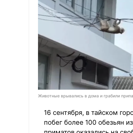
Животные врывались в дома и грабили припа
16 сентября, в тайском го
побег более 100 обезьян из
приматов оказались на сво