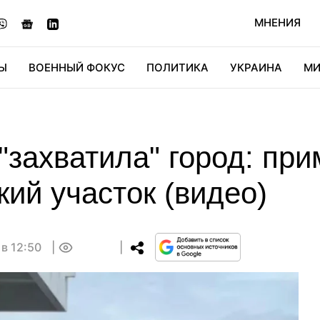
МНЕНИЯ
Ы
ВОЕННЫЙ ФОКУС
ПОЛИТИКА
УКРАИНА
МИ
ОНОМИКА
ДИДЖИТАЛ
АВТО
МИРФАН
КУЛЬТ
"захватила" город: пр
ий участок (видео)
 в 12:50
0