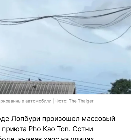
ркованные автомобили | Фото: The Thaiger
роде Лопбури произошел массовый
 приюта Pho Kao Ton. Сотни
боде, вызвав хаос на улицах