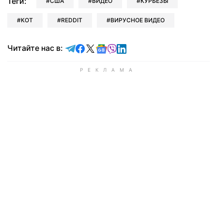
Теги:
США
ВИДЕО
КУРЬЕЗЫ
КОТ
REDDIT
ВИРУСНОЕ ВИДЕО
Читайте в Telegram
Читайте в Facebook
Читайте в X
Читайте в Google news
Читайте в Viber
Читайте в LinkedIn
Читайте нас в: