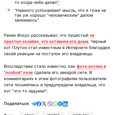
то когда-либо делал";
"Немного успокаивает мысль, что я тоже не
так уж хорошо "человеческим" делом
занимаюсь".
Ранее
Фокус
рассказывал, что пушистый
не
простил хозяйке, что оставила его дома
. Черный
кот Плутон стал известным в Интернете благодаря
своей реакции на поступок его владелицы.
Впоследствии стало известно, как
фото котика в
"особой" позе
сделала его звездой сети. В
комментариях к этим фотографиям пользователи
сети посмеялись и предупредили владельца, что
кот "что-то задумал".
отправить в Telegram
поделиться в Facebook
поделиться в X
отправить в Viber
отправить в Whatsapp
отправить в Messenger
отправить в LinkedIn
Поделиться: