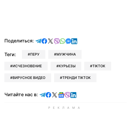
отправить в Telegram
поделиться в Facebook
поделиться в X
отправить в Viber
отправить в Whatsapp
отправить в Messenger
отправить в LinkedIn
Поделиться:
Теги:
ПЕРУ
МУЖЧИНА
ИСЧЕЗНОВЕНИЕ
КУРЬЕЗЫ
TIKTOK
ВИРУСНОЕ ВИДЕО
ТРЕНДИ TIKTOK
Читайте в Telegram
Читайте в Facebook
Читайте в X
Читайте в Google news
Читайте в Viber
Читайте в LinkedIn
Читайте нас в: