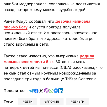
ошибки медперсонала, совершенные десятилетия
назад, по-прежнему меняют судьбы людей.
Ранее
Фокус
сообщал, что
девочка написала
письмо Богу
и спустя полгода получила
неожиданный ответ. Им оказалось напечатанное
письмо без обратного адреса, которое быстро
стало вирусным в сети.
Также стало известно, что американка
родила
малыша весом почти 6 кг
. 30-летняя мать
четверых детей из Теннесси (США) рассказала, что
ее сын стал самым крупным новорожденным за
последние три года в больнице TriStar Centennial.
отправить в Telegram
поделиться в Facebook
поделиться в X
отправить в Viber
отправить в Whatsapp
отправить в Messenger
отправить в LinkedIn
Поделиться:
Теги:
ДЕТИ
ЯПОНИЯ
ДЕНЬГИ