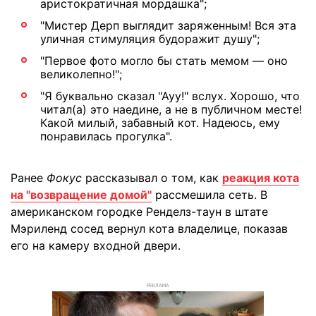
аристократичная мордашка";
"Мистер Дерп выглядит заряженным! Вся эта
уличная стимуляция будоражит душу";
"Первое фото могло бы стать мемом — оно
великолепно!";
"Я буквально сказал "Ауу!" вслух. Хорошо, что
читал(а) это наедине, а не в публичном месте!
Какой милый, забавный кот. Надеюсь, ему
понравилась прогулка".
Ранее
Фокус
рассказывал о том, как
реакция кота
на "возвращение домой"
рассмешила сеть. В
американском городке Ренделз-таун в штате
Мэриленд сосед вернул кота владелице, показав
его на камеру входной двери.
РЕКЛАМА