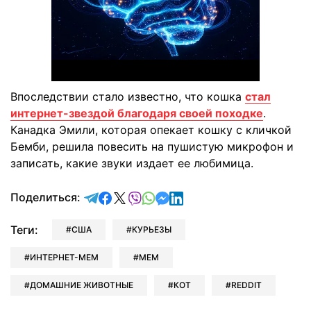
Впоследствии стало известно, что кошка
стал
интернет-звездой благодаря своей походке
.
Канадка Эмили, которая опекает кошку с кличкой
Бемби, решила повесить на пушистую микрофон и
записать, какие звуки издает ее любимица.
отправить в Telegram
поделиться в Facebook
поделиться в X
отправить в Viber
отправить в Whatsapp
отправить в Messenger
отправить в LinkedIn
Поделиться:
Теги:
США
КУРЬЕЗЫ
ИНТЕРНЕТ-МЕМ
МЕМ
ДОМАШНИЕ ЖИВОТНЫЕ
КОТ
REDDIT