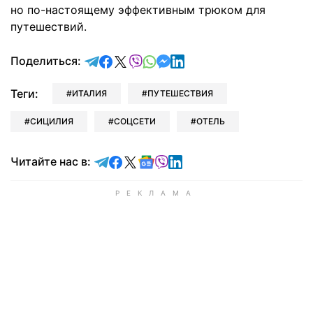
но по-настоящему эффективным трюком для
путешествий.
отправить в Telegram
поделиться в Facebook
поделиться в X
отправить в Viber
отправить в Whatsapp
отправить в Messenger
отправить в LinkedIn
Поделиться:
Теги:
ИТАЛИЯ
ПУТЕШЕСТВИЯ
СИЦИЛИЯ
СОЦСЕТИ
ОТЕЛЬ
Читайте в Telegram
Читайте в Facebook
Читайте в X
Читайте в Google news
Читайте в Viber
Читайте в LinkedIn
Читайте нас в: