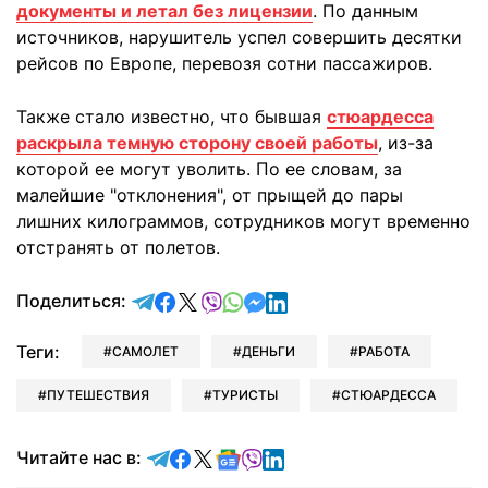
документы и летал без лицензии
. По данным
источников, нарушитель успел совершить десятки
рейсов по Европе, перевозя сотни пассажиров.
Также стало известно, что бывшая
стюардесса
раскрыла темную сторону своей работы
, из-за
которой ее могут уволить. По ее словам, за
малейшие "отклонения", от прыщей до пары
лишних килограммов, сотрудников могут временно
отстранять от полетов.
отправить в Telegram
поделиться в Facebook
поделиться в X
отправить в Viber
отправить в Whatsapp
отправить в Messenger
отправить в LinkedIn
Поделиться:
Теги:
САМОЛЕТ
ДЕНЬГИ
РАБОТА
ПУТЕШЕСТВИЯ
ТУРИСТЫ
СТЮАРДЕССА
Читайте в Telegram
Читайте в Facebook
Читайте в X
Читайте в Google news
Читайте в Viber
Читайте в LinkedIn
Читайте нас в: