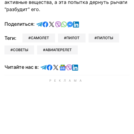
активные вещества, а эта попытка дернуть рычаги
"разбудит" его.
отправить в Telegram
поделиться в Facebook
поделиться в X
отправить в Viber
отправить в Whatsapp
отправить в Messenger
отправить в LinkedIn
Поделиться:
Теги:
САМОЛЕТ
ПИЛОТ
ПИЛОТЫ
СОВЕТЫ
АВИАПЕРЕЛЕТ
Читайте в Telegram
Читайте в Facebook
Читайте в X
Читайте в Google news
Читайте в Viber
Читайте в LinkedIn
Читайте нас в: