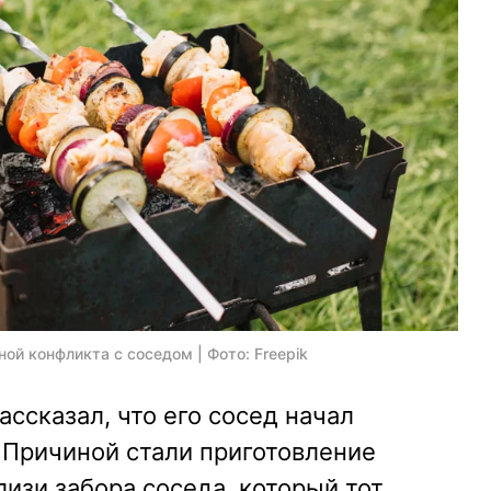
й конфликта с соседом | Фото: Freepik
ссказал, что его сосед начал
 Причиной стали приготовление
изи забора соседа, который тот