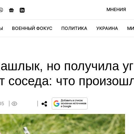
МНЕНИЯ
Ы
ВОЕННЫЙ ФОКУС
ПОЛИТИКА
УКРАИНА
МИ
ОНОМИКА
ДИДЖИТАЛ
АВТО
МИРФАН
КУЛЬТ
ашлык, но получила уг
т соседа: что произош
:05
0