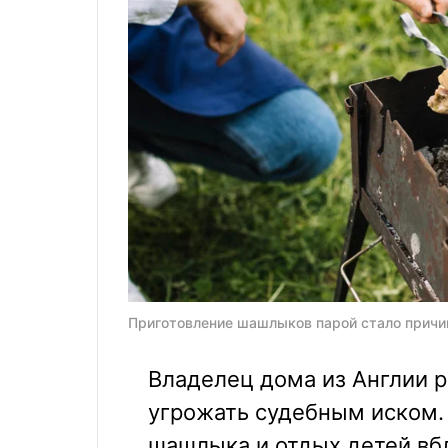
Приготовление шашлыков парой стало причино
Владелец дома из Англии ра
угрожать судебным иском.
шашлыка и отдых детей вбл