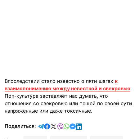
Впоследствии стало известно о пяти шагах
к
взаимопониманию между невесткой и свекровью
.
Поп-культура заставляет нас думать, что
отношения со свекровью или тещей по своей сути
напряженные или даже токсичные.
отправить в Telegram
поделиться в Facebook
поделиться в X
отправить в Viber
отправить в Whatsapp
отправить в Messenger
отправить в LinkedIn
Поделиться: