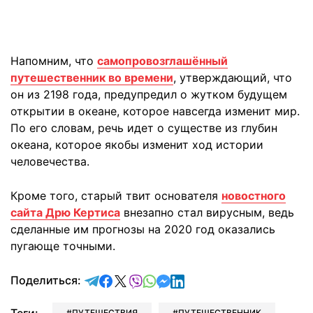
Напомним, что
самопровозглашённый
путешественник во времени
, утверждающий, что
он из 2198 года, предупредил о жутком будущем
открытии в океане, которое навсегда изменит мир.
По его словам, речь идет о существе из глубин
океана, которое якобы изменит ход истории
человечества.
Кроме того, старый твит основателя
новостного
сайта Дрю Кертиса
внезапно стал вирусным, ведь
сделанные им прогнозы на 2020 год оказались
пугающе точными.
отправить в Telegram
поделиться в Facebook
поделиться в X
отправить в Viber
отправить в Whatsapp
отправить в Messenger
отправить в LinkedIn
Поделиться:
ПУТЕШЕСТВИЯ
ПУТЕШЕСТВЕННИК