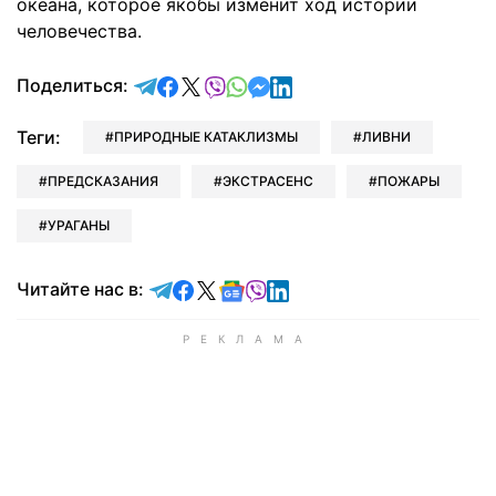
океана, которое якобы изменит ход истории
человечества.
отправить в Telegram
поделиться в Facebook
поделиться в X
отправить в Viber
отправить в Whatsapp
отправить в Messenger
отправить в LinkedIn
Поделиться:
Теги:
ПРИРОДНЫЕ КАТАКЛИЗМЫ
ЛИВНИ
ПРЕДСКАЗАНИЯ
ЭКСТРАСЕНС
ПОЖАРЫ
УРАГАНЫ
Читайте в Telegram
Читайте в Facebook
Читайте в X
Читайте в Google news
Читайте в Viber
Читайте в LinkedIn
Читайте нас в: