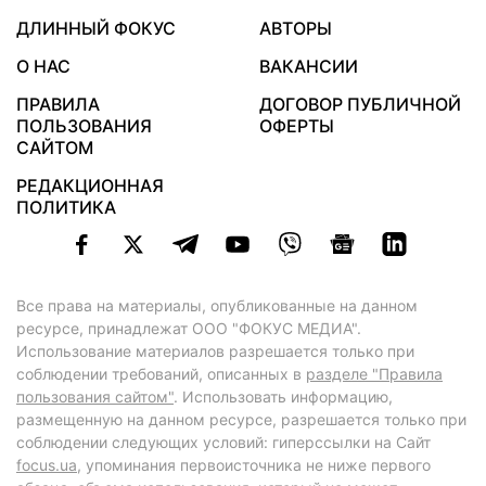
ДЛИННЫЙ ФОКУС
АВТОРЫ
О НАС
ВАКАНСИИ
ПРАВИЛА
ДОГОВОР ПУБЛИЧНОЙ
ПОЛЬЗОВАНИЯ
ОФЕРТЫ
САЙТОМ
РЕДАКЦИОННАЯ
ПОЛИТИКА
Все права на материалы, опубликованные на данном
ресурсе, принадлежат ООО "ФОКУС МЕДИА".
Использование материалов разрешается только при
соблюдении требований, описанных в
разделе "Правила
пользования сайтом"
. Использовать информацию,
размещенную на данном ресурсе, разрешается только при
соблюдении следующих условий: гиперссылки на Сайт
focus.ua
, упоминания первоисточника не ниже первого