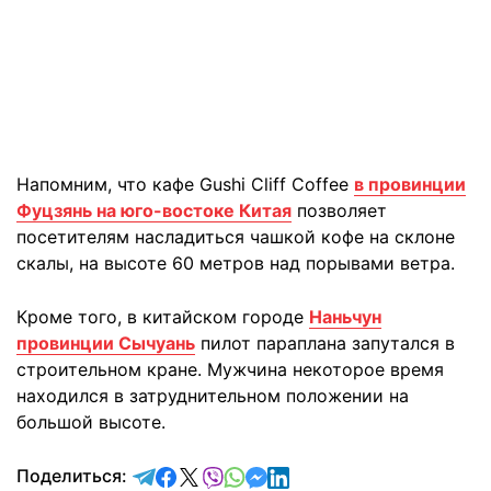
Напомним, что кафе Gushi Cliff Coffee
в провинции
Фуцзянь на юго-востоке Китая
позволяет
посетителям насладиться чашкой кофе на склоне
скалы, на высоте 60 метров над порывами ветра.
Кроме того, в китайском городе
Наньчун
провинции Сычуань
пилот параплана запутался в
строительном кране. Мужчина некоторое время
находился в затруднительном положении на
большой высоте.
отправить в Telegram
поделиться в Facebook
поделиться в X
отправить в Viber
отправить в Whatsapp
отправить в Messenger
отправить в LinkedIn
Поделиться: