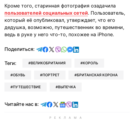
Кроме того, старинная фотография озадачила
пользователей социальных сетей
. Пользователь,
который её опубликовал, утверждает, что его
дедушка, возможно, путешественник во времени,
ведь в руке у него что-то, похожее на iPhone.
отправить в Telegram
поделиться в Facebook
поделиться в X
отправить в Viber
отправить в Whatsapp
отправить в Messenger
отправить в LinkedIn
Поделиться:
Теги:
ВЕЛИКОБРИТАНИЯ
КОРОЛЬ
ОБУВЬ
ПОРТРЕТ
БРИТАНСКАЯ КОРОНА
ПУТЕШЕСТВИЕ
ВЫПЕЧКА
Читайте в Telegram
Читайте в Facebook
Читайте в X
Читайте в Google news
Читайте в Viber
Читайте в LinkedIn
Читайте нас в: