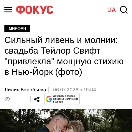
UA
МИРФАН
Сильный ливень и молнии:
свадьба Тейлор Свифт
"привлекла" мощную стихию
в Нью-Йорк (фото)
Лилия Воробьева
06.07.2026 в 19:04
0