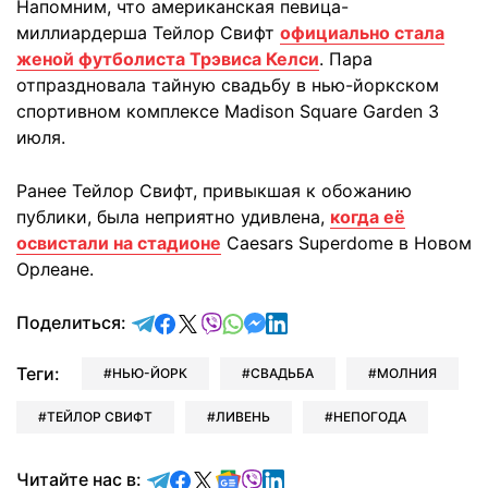
Напомним, что американская певица-
миллиардерша Тейлор Свифт
официально стала
женой футболиста Трэвиса Келси
. Пара
отпраздновала тайную свадьбу в нью-йоркском
спортивном комплексе Madison Square Garden 3
июля.
Ранее Тейлор Свифт, привыкшая к обожанию
публики, была неприятно удивлена,
когда её
освистали на стадионе
Caesars Superdome в Новом
Орлеане.
отправить в Telegram
поделиться в Facebook
поделиться в X
отправить в Viber
отправить в Whatsapp
отправить в Messenger
отправить в LinkedIn
Поделиться:
Теги:
НЬЮ-ЙОРК
СВАДЬБА
МОЛНИЯ
ТЕЙЛОР СВИФТ
ЛИВЕНЬ
НЕПОГОДА
Читайте в Telegram
Читайте в Facebook
Читайте в X
Читайте в Google news
Читайте в Viber
Читайте в LinkedIn
Читайте нас в: