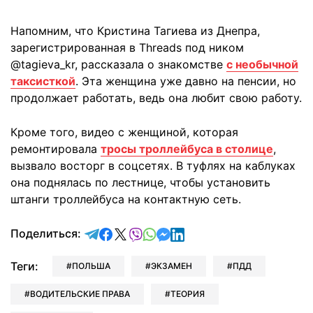
Напомним, что Кристина Тагиева из Днепра,
зарегистрированная в Threads под ником
@tagieva_kr, рассказала о знакомстве
с необычной
таксисткой
. Эта женщина уже давно на пенсии, но
продолжает работать, ведь она любит свою работу.
Кроме того, видео с женщиной, которая
ремонтировала
тросы троллейбуса в столице
,
вызвало восторг в соцсетях. В туфлях на каблуках
она поднялась по лестнице, чтобы установить
штанги троллейбуса на контактную сеть.
отправить в Telegram
поделиться в Facebook
поделиться в X
отправить в Viber
отправить в Whatsapp
отправить в Messenger
отправить в LinkedIn
Поделиться:
Теги:
ПОЛЬША
ЭКЗАМЕН
ПДД
ВОДИТЕЛЬСКИЕ ПРАВА
ТЕОРИЯ