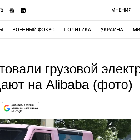
МНЕНИЯ
Ы
ВОЕННЫЙ ФОКУС
ПОЛИТИКА
УКРАИНА
МИ
ОНОМИКА
ДИДЖИТАЛ
АВТО
МИРФАН
КУЛЬТ
товали грузовой элект
дают на Alibaba (фото)