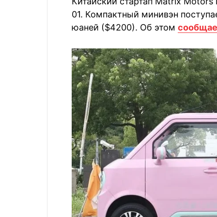
Китайский стартап Matrix Motor
01. Компактный минивэн поступае
юаней ($4200). Об этом
сообщае