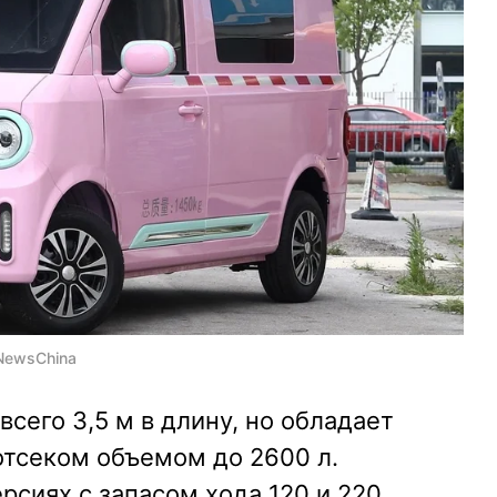
rNewsChina
всего 3,5 м в длину, но обладает
тсеком объемом до 2600 л.
рсиях с запасом хода 120 и 220