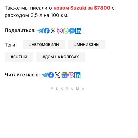
Также мы писали о
новом Suzuki за $7800
с
расходом 3,5 л на 100 км.
отправить в Telegram
поделиться в Facebook
поделиться в X
отправить в Viber
отправить в Whatsapp
отправить в Messenger
отправить в LinkedIn
Поделиться:
Теги:
АВТОМОБИЛИ
МИНИВЭНЫ
SUZUKI
ДОМ НА КОЛЕСАХ
Читайте в Telegram
Читайте в Facebook
Читайте в X
Читайте в Google news
Читайте в Viber
Читайте в LinkedIn
Читайте нас в: