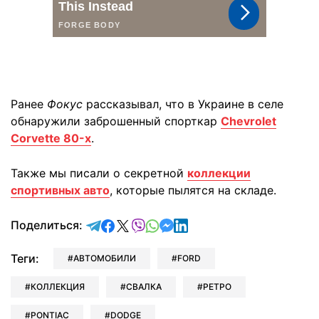
Ранее
Фокус
рассказывал, что в Украине в селе
обнаружили заброшенный спорткар
Chevrolet
Corvette 80-х
.
Также мы писали о секретной
коллекции
спортивных авто
, которые пылятся на складе.
отправить в Telegram
поделиться в Facebook
поделиться в X
отправить в Viber
отправить в Whatsapp
отправить в Messenger
отправить в LinkedIn
Поделиться:
Теги:
АВТОМОБИЛИ
FORD
КОЛЛЕКЦИЯ
СВАЛКА
РЕТРО
PONTIAC
DODGE