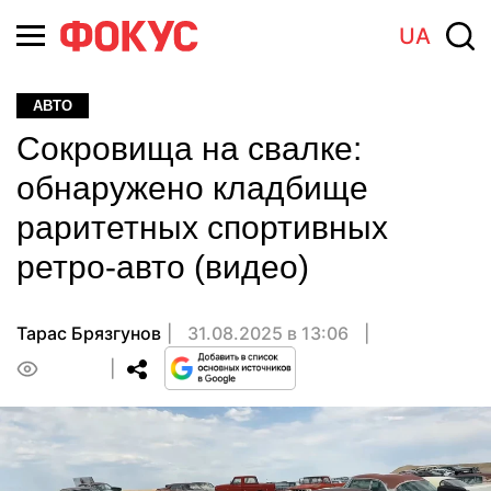
UA
АВТО
Сокровища на свалке:
обнаружено кладбище
раритетных спортивных
ретро-авто (видео)
Тарас Брязгунов
31.08.2025 в 13:06
0