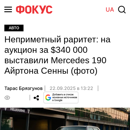
UA
АВТО
Неприметный раритет: на
аукцион за $340 000
выставили Mercedes 190
Айртона Сенны (фото)
Тарас Брязгунов
22.09.2025 в 13:22
0