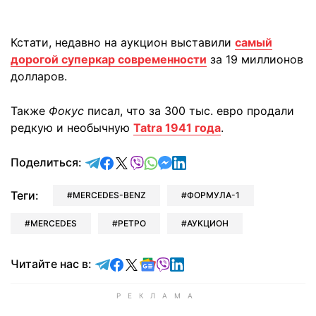
Кстати, недавно на аукцион выставили
самый
дорогой суперкар современности
за 19 миллионов
долларов.
Также
Фокус
писал, что за 300 тыс. евро продали
редкую и необычную
Tatra 1941 года
.
отправить в Telegram
поделиться в Facebook
поделиться в X
отправить в Viber
отправить в Whatsapp
отправить в Messenger
отправить в LinkedIn
Поделиться:
Теги:
MERCEDES-BENZ
ФОРМУЛА-1
MERCEDES
РЕТРО
АУКЦИОН
Читайте в Telegram
Читайте в Facebook
Читайте в X
Читайте в Google news
Читайте в Viber
Читайте в LinkedIn
Читайте нас в: