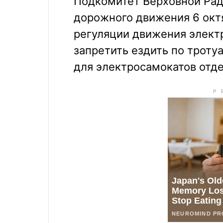
Подкомитет Верховной Рад
дорожного движения 6 окт
регуляции движения элект
запретить ездить по троту
для электросамокатов отд