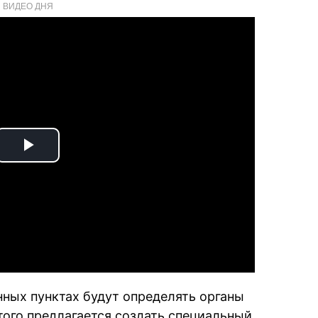
ВИДЕО ДНЯ
Play
Video
нных пунктах будут определять органы
того предлагается создать специальный