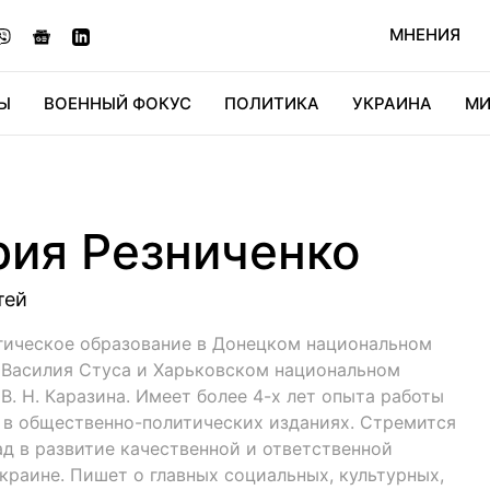
МНЕНИЯ
Ы
ВОЕННЫЙ ФОКУС
ПОЛИТИКА
УКРАИНА
МИ
ОНОМИКА
ДИДЖИТАЛ
АВТО
МИРФАН
КУЛЬТ
рия Резниченко
тей
гическое образование в Донецком национальном
 Василия Стуса и Харьковском национальном
В. Н. Каразина. Имеет более 4-х лет опыта работы
 в общественно-политических изданиях. Стремится
ад в развитие качественной и ответственной
краине. Пишет о главных социальных, культурных,