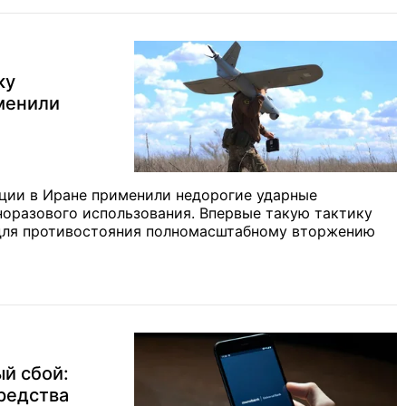
ку
менили
ции в Иране применили недорогие ударные
норазового использования. Впервые такую тактику
для противостояния полномасштабному вторжению
й сбой:
редства