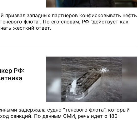
й призвал западных партнеров конфисковывать нефть
еневого флота". По его словам, РФ "действует как
чать жесткий ответ.
нкер РФ:
ветника
нными задержала судно "теневого флота", который
бход санкций. По данным СМИ, речь идет о 180-