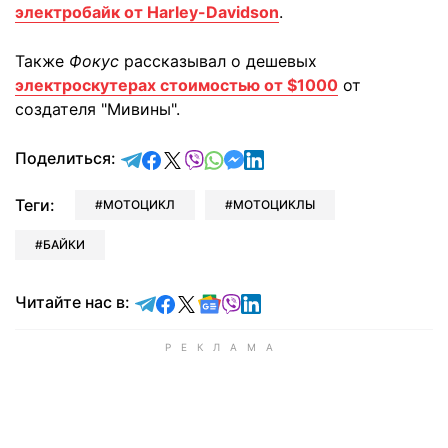
электробайк от Harley-Davidson
.
Также
Фокус
рассказывал о дешевых
электроскутерах стоимостью от $1000
от
создателя "Мивины".
отправить в Telegram
поделиться в Facebook
поделиться в X
отправить в Viber
отправить в Whatsapp
отправить в Messenger
отправить в LinkedIn
Поделиться:
Теги:
МОТОЦИКЛ
МОТОЦИКЛЫ
БАЙКИ
Читайте в Telegram
Читайте в Facebook
Читайте в X
Читайте в Google news
Читайте в Viber
Читайте в LinkedIn
Читайте нас в: