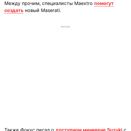
Между прочим, специалисты Maextro
помогут
создать
новый Maserati.
РЕКЛАМА
Также
Фокус
писал о
доступном минивене Suzuki
с