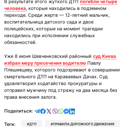
В результате этого жуткого ДТП
погибли четыре
человека
, которые находились в подземном
переходе. Среди жертв — 12-летний мальчик,
воспитательница детского сада и двое
полицейских, которые на момент трагедии
находились при исполнении служебных
обязанностей.
Уже 8 июня Шевченковский районный
суд Киева
избрал меру пресечения водителю
Павлу
Плешивцеву, которого подозревают в совершении
смертельного ДТП на Караваевых Дачах. Суд
удовлетворил ходатайство прокуратуры и
отправил мужчину под стражу на два месяца без
права внесения залога.
отправить в Telegram
поделиться в Facebook
поделиться в X
отправить в Viber
отправить в Whatsapp
отправить в Messenger
отправить в LinkedIn
Поделиться:
Теги:
ДТП
ПРАВИЛА ДОРОЖНОГО ДВИЖЕНИЯ