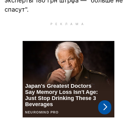
эксперты 180 грн штрфа — "больше не
спасут".