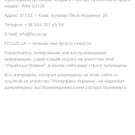
медиа - R40-03129
Адрес: 01133, г. Киев, бульвар Леси Украинки, 26
Телефон: +38 044 207 45 54
E-mail: info@focus.ua
FOCUS.UA — больше чем просто новости.
Перепечатка, копирование или воспроизведение
информации, содержащей ссылку на агентство ИнА
"Українські Новини", в каком-либо виде строго запрещены.
Все материалы, которые размещены на этом сайте со
ссылкой на агентство "Интерфакс-Украина", не подлежат
дальнейшему воспроизведению и/или распространению в
любой форме, кроме как с письменного разрешения
агентства.
Материалы с плашками "Р", "Новости партнеров", "Новости
компаний", "Новости партий", "Инновации", "Позиция",
"Спецпроект при поддержке" публикуются на
коммерческой основе.