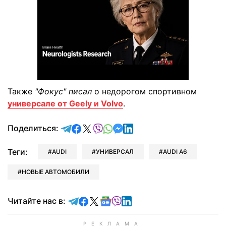
Также
"Фокус" писал
о недорогом спортивном
универсале от Geely и Volvo
.
отправить в Telegram
поделиться в Facebook
поделиться в X
отправить в Viber
отправить в Whatsapp
отправить в Messenger
отправить в LinkedIn
Поделиться:
Теги:
AUDI
УНИВЕРСАЛ
AUDI А6
НОВЫЕ АВТОМОБИЛИ
Читайте в Telegram
Читайте в Facebook
Читайте в X
Читайте в Google news
Читайте в Viber
Читайте в LinkedIn
Читайте нас в: