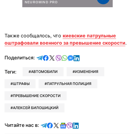
Также сообщалось, что
киевские патрульные
оштрафовали военного за превышение скорости
.
отправить в Telegram
поделиться в Facebook
поделиться в X
отправить в Viber
отправить в Whatsapp
отправить в Messenger
отправить в LinkedIn
Поделиться:
Теги:
АВТОМОБИЛИ
ИЗМЕНЕНИЯ
ШТРАФЫ
ПАТРУЛЬНАЯ ПОЛИЦИЯ
ПРЕВЫШЕНИЕ СКОРОСТИ
АЛЕКСЕЙ БИЛОШИЦКИЙ
Читайте в Telegram
Читайте в Facebook
Читайте в X
Читайте в Google news
Читайте в Viber
Читайте в LinkedIn
Читайте нас в: