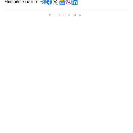
Читайте в Telegram
Читайте в Facebook
Читайте в X
Читайте в Google news
Читайте в Viber
Читайте в LinkedIn
Читайте нас в: