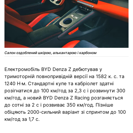
Салон оздоблений шкірою, алькантарою і карбоном
Електромобіль BYD Denza Z дебютував у
тримоторній повнопривідній версії на 1582 к. с. та
1240 Н∙м. Стандартні купе та кабріолет здатні
розігнатися до 100 км/год за 2,3 с і розвинути 300
км/год, а новий BYD Denza Z Racing розганяється
до сотні за 2 с і розвиває 350 км/год. Пізніше
обіцяють 2000-сильний варіант зі спринтом до 100
км/год за 1,7 с.