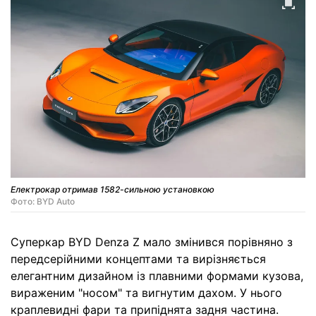
Електрокар отримав 1582-сильною установкою
Фото: BYD Auto
Суперкар BYD Denza Z мало змінився порівняно з
передсерійними концептами та вирізняється
елегантним дизайном із плавними формами кузова,
вираженим "носом" та вигнутим дахом. У нього
краплевидні фари та припіднята задня частина.