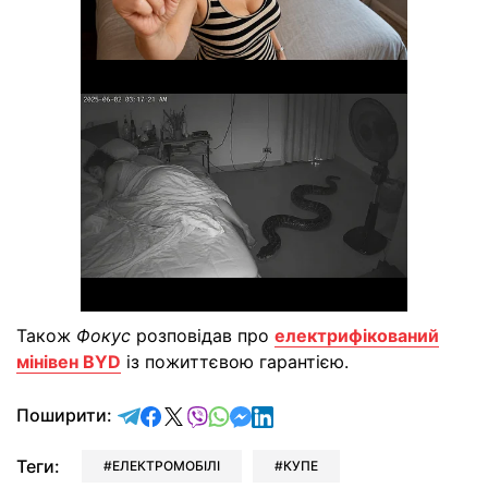
Також
Фокус
розповідав про
електрифікований
мінівен BYD
із пожиттєвою гарантією.
відправити у Telegram
поділитись у Facebook
поділитись у X
відправити у Viber
відправити у Whatsapp
відправити у Messenger
відправити у LinkedIn
Поширити:
Теги:
ЕЛЕКТРОМОБІЛІ
КУПЕ