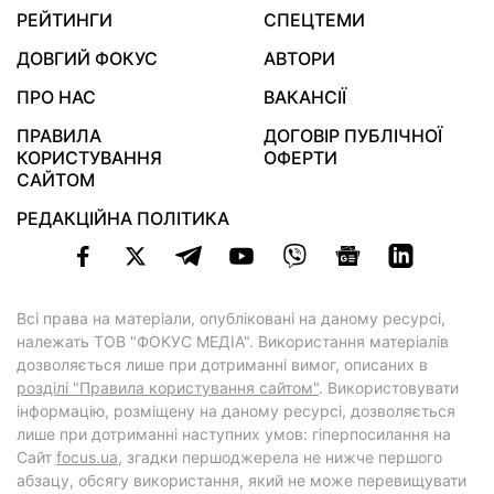
РЕЙТИНГИ
СПЕЦТЕМИ
ДОВГИЙ ФОКУС
АВТОРИ
ПРО НАС
ВАКАНСІЇ
ПРАВИЛА
ДОГОВІР ПУБЛІЧНОЇ
КОРИСТУВАННЯ
ОФЕРТИ
САЙТОМ
РЕДАКЦІЙНА ПОЛІТИКА
Всі права на матеріали, опубліковані на даному ресурсі,
належать ТОВ "ФОКУС МЕДІА". Використання матеріалів
дозволяється лише при дотриманні вимог, описаних в
розділі "Правила користування сайтом"
. Використовувати
інформацію, розміщену на даному ресурсі, дозволяється
лише при дотриманні наступних умов: гіперпосилання на
Cайт
focus.ua
, згадки першоджерела не нижче першого
абзацу, обсягу використання, який не може перевищувати