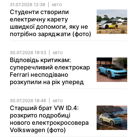
31.07.2026 12:38
АВТО
Студенти створили
електричну карету
швидкої допомоги, яку не
потрібно заряджати (фото)
30.07.2026 19:53
АВТО
Відповідь критикам:
суперечливий електрокар
Ferrari несподівано
розкупили на рік уперед
30.07.2026 18:48
АВТО
Старший брат VW ID.4:
розкрито подробиці
нового електрокросовера
Volkswagen (фото)