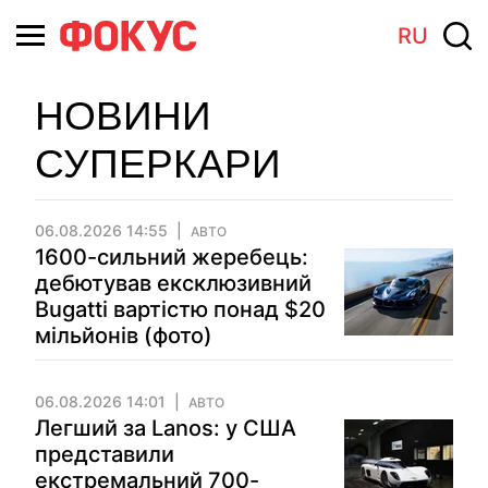
RU
НОВИНИ
СУПЕРКАРИ
06.08.2026 14:55
АВТО
1600-сильний жеребець:
дебютував ексклюзивний
Bugatti вартістю понад $20
мільйонів (фото)
06.08.2026 14:01
АВТО
Легший за Lanos: у США
представили
екстремальний 700-