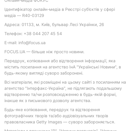
Онлайн-медіа ФОКУС
Ідентифікатор онлайн-медіа в Реєстрі суб’єктів у сфері
медіа — R40-03129
Адреса: 01133, м. Київ, бульвар Лесі Українки, 26
Телефон: +38 044 207 45 54
E-mail: info@focus.ua
FOCUS.UA — більше ніж просто новини.
Передрук, копіювання або відтворення інформації, яка
містить посилання на агентство ІнА "Українські Новини", в
будь-якому вигляді суворо заборонені.
Всі матеріали, які розміщені на цьому сайті з посиланням на
агентство "Інтерфакс-Україна", не підлягають подальшому
відтворенню та/чи розповсюдженню в будь-якій формі,
інакше як з письмового дозволу агентства.
Будь-яке копіювання, передрук та відтворення
фотографічних творів та/або аудіовізуальних творів
правовласника Getty Images — суворо забороняється.
Матеріали з плашками "Р", "Новини партнерів", "Новини