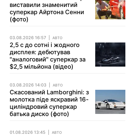
виставили знаменитий
суперкар Айртона Сенни
(фото)
03.08.2026 16:57
АВТО
2,5 с до сотні і жодного
дисплея: дебютував
"аналоговий" суперкар за
$2,5 мільйона (відео)
03.08.2026 14:03
АВТО
Скасований Lamborghini: з
молотка піде яскравий 16-
циліндровий суперкар
батька диско (фото)
01.08.2026 13:45
АВТО