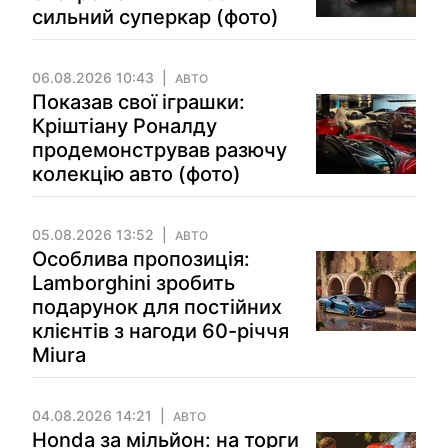
сильний суперкар (фото)
06.08.2026 10:43
АВТО
Показав свої іграшки:
Кріштіану Роналду
продемонстрував разючу
колекцію авто (фото)
05.08.2026 13:52
АВТО
Особлива пропозиція:
Lamborghini зробить
подарунок для постійних
клієнтів з нагоди 60-річчя
Miura
04.08.2026 14:21
АВТО
Honda за мільйон: на торги