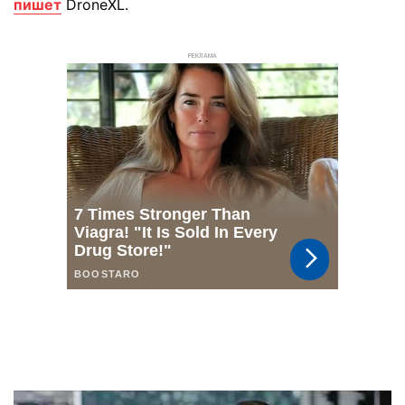
пишет
DroneXL.
РЕКЛАМА