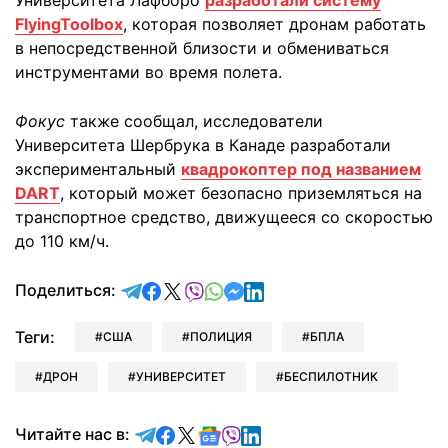
Университета Лафборо
разработали систему
FlyingToolbox
, которая позволяет дронам работать
в непосредственной близости и обмениваться
инструментами во время полета.
Фокус
также сообщал, исследователи
Университета Шербрука в Канаде разработали
экспериментальный
квадрокоптер под названием
DART
, который может безопасно приземляться на
транспортное средство, движущееся со скоростью
до 110 км/ч.
отправить в Telegram
поделиться в Facebook
поделиться в X
отправить в Viber
отправить в Whatsapp
отправить в Messenger
отправить в LinkedIn
Поделиться:
Теги:
США
ПОЛИЦИЯ
БПЛА
ДРОН
УНИВЕРСИТЕТ
БЕСПИЛОТНИК
Читайте в Telegram
Читайте в Facebook
Читайте в X
Читайте в Google news
Читайте в Viber
Читайте в LinkedIn
Читайте нас в: