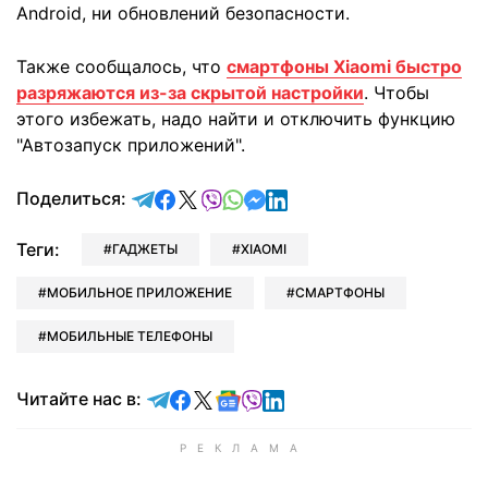
Android, ни обновлений безопасности.
Также сообщалось, что
смартфоны Xiaomi быстро
разряжаются из-за скрытой настройки
. Чтобы
этого избежать, надо найти и отключить функцию
"Автозапуск приложений".
отправить в Telegram
поделиться в Facebook
поделиться в X
отправить в Viber
отправить в Whatsapp
отправить в Messenger
отправить в LinkedIn
Поделиться:
Теги:
ГАДЖЕТЫ
XIAOMI
МОБИЛЬНОЕ ПРИЛОЖЕНИЕ
СМАРТФОНЫ
МОБИЛЬНЫЕ ТЕЛЕФОНЫ
Читайте в Telegram
Читайте в Facebook
Читайте в X
Читайте в Google news
Читайте в Viber
Читайте в LinkedIn
Читайте нас в: