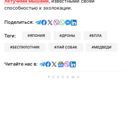
летучими мышами
, известными своей
способностью к эхолокации.
отправить в Telegram
поделиться в Facebook
поделиться в X
отправить в Viber
отправить в Whatsapp
отправить в Messenger
отправить в LinkedIn
Поделиться:
Теги:
ЯПОНИЯ
ДРОНЫ
БПЛА
БЕСПИЛОТНИК
ЛАЙ СОБАК
МЕДВЕДИ
Читайте в Telegram
Читайте в Facebook
Читайте в X
Читайте в Google news
Читайте в Viber
Читайте в LinkedIn
Читайте нас в: