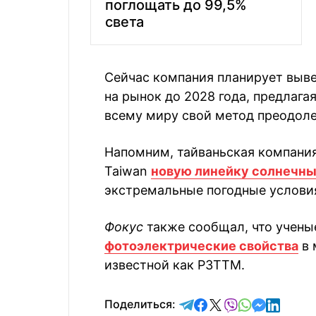
поглощать до 99,5%
света
Сейчас компания планирует выв
на рынок до 2028 года, предлага
всему миру свой метод преодоле
Напомним, тайваньская компания
Taiwan
новую линейку солнечны
экстремальные погодные услови
Фокус
также сообщал, что учены
фотоэлектрические свойства
в 
известной как P3TTM.
отправить в Telegram
поделиться в Face
поделиться в X
отправить в V
отправить 
отправит
отправ
Поделиться: