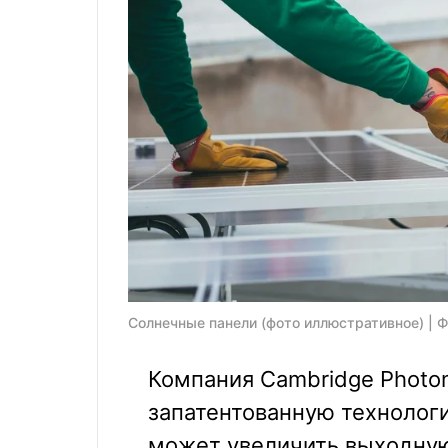
Солнечные панели (фото иллюстративное) | Ф
Компания Cambridge Photon
запатентованную технолог
может увеличить выходну