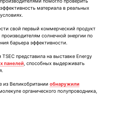
производителями помогло проверить
эффективность материала в реальных
условиях.
ести свой первый коммерческий продукт
я производителям солнечной энергии по
ния барьера эффективности.
 TSEC представила на выставке Energy
х панелей
, способных выдерживать
я.
е из Великобритании
обнаружили
молекуле органического полупроводника,
book
iber
в Whatsapp
ь в Messenger
ить в LinkedIn