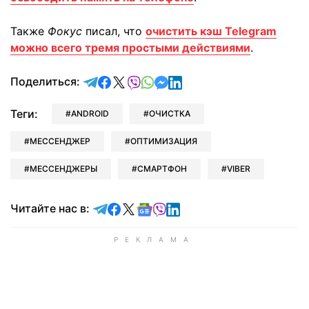
Также
Фокус
писал, что
очистить кэш Telegram
можно всего тремя простыми действиями
.
отправить в Telegram
поделиться в Facebook
поделиться в X
отправить в Viber
отправить в Whatsapp
отправить в Messenger
отправить в LinkedIn
Поделиться:
Теги:
ANDROID
ОЧИСТКА
МЕССЕНДЖЕР
ОПТИМИЗАЦИЯ
МЕССЕНДЖЕРЫ
СМАРТФОН
VIBER
Читайте в Telegram
Читайте в Facebook
Читайте в X
Читайте в Google news
Читайте в Viber
Читайте в LinkedIn
Читайте нас в: