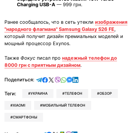
Charging USB-A
— 999 грн.
Ранее сообщалось, что в сеть утекли
изображения
"народного флагмана" Samsung Galaxy S26 FE
,
который получит дизайн премиальных моделей и
мощный процессор Exynos.
Также
Фокус
писал про
надежный телефон до
8000 грн с приятным дизайном
.
отправить в Telegram
поделиться в Facebook
поделиться в X
отправить в Viber
отправить в Whatsapp
отправить в Messenger
отправить в LinkedIn
Поделиться:
Теги:
УКРАИНА
ТЕЛЕФОН
ОБЗОР
XIAOMI
МОБИЛЬНЫЙ ТЕЛЕФОН
СМАРТФОНЫ