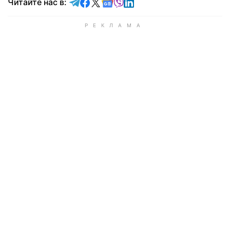
Читайте в Telegram
Читайте в Facebook
Читайте в X
Читайте в Google news
Читайте в Viber
Читайте в LinkedIn
Читайте нас в: