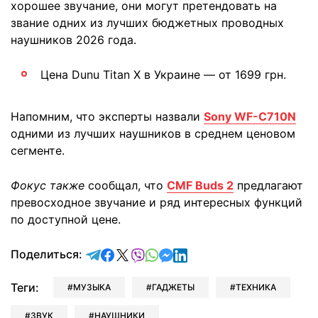
хорошее звучание, они могут претендовать на
звание одних из лучших бюджетных проводных
наушников 2026 года.
Цена Dunu Titan X в Украине — от 1699 грн.
Напомним, что эксперты назвали
Sony WF-C710N
одними из лучших наушников в среднем ценовом
сегменте.
Фокус также
сообщал, что
CMF Buds 2
предлагают
превосходное звучание и ряд интересных функций
по доступной цене.
отправить в Telegram
поделиться в Facebook
поделиться в X
отправить в Viber
отправить в Whatsapp
отправить в Messenger
отправить в LinkedIn
Поделиться:
Теги:
МУЗЫКА
ГАДЖЕТЫ
ТЕХНИКА
ЗВУК
НАУШНИКИ