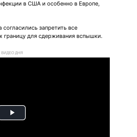
нфекции в США и особенно в Европе,
а согласились запретить все
х границу для сдерживания вспышки.
ВИДЕО ДНЯ
Play
Video