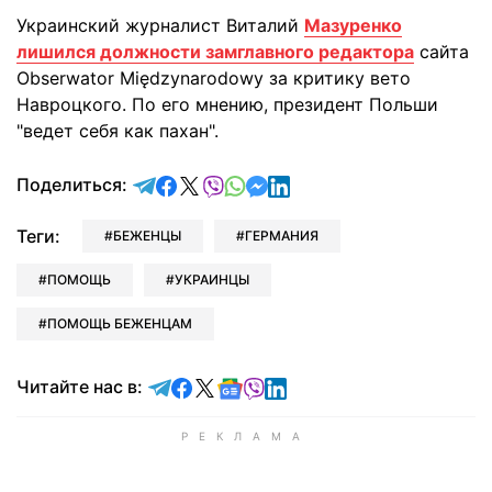
Украинcкий журналист Виталий
Мазуренко
лишился должности замглавного редактора
сайта
Obserwator Międzynarodowy за критику вето
Навроцкого. По его мнению, президент Польши
"ведет себя как пахан".
отправить в Telegram
поделиться в Facebook
поделиться в X
отправить в Viber
отправить в Whatsapp
отправить в Messenger
отправить в LinkedIn
Поделиться:
Теги:
БЕЖЕНЦЫ
ГЕРМАНИЯ
ПОМОЩЬ
УКРАИНЦЫ
ПОМОЩЬ БЕЖЕНЦАМ
Читайте в Telegram
Читайте в Facebook
Читайте в X
Читайте в Google news
Читайте в Viber
Читайте в LinkedIn
Читайте нас в: