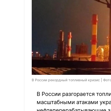
В России рекордный топливный кризис | Фото
В России разгорается топл
масштабными атаками укра
нефтеперерабатывающие з