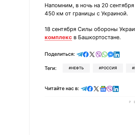
Напомним, в ночь на 20 сентябр
450 км от границы с Украиной.
18 сентября Силы обороны Укра
комплекс
в Башкортостане.
отправить в Telegram
поделиться в Face
поделиться в X
отправить в V
отправить 
отправит
отправ
Поделиться:
Теги:
НЕФТЬ
РОССИЯ
Читайте в Telegram
Читайте в Faceb
Читайте в X
Читайте в 
Читайте в
Читайт
Читайте нас в: