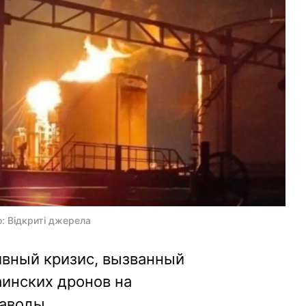
: Відкриті джерела
ивный кризис, вызванный
инских дронов на
аводы.