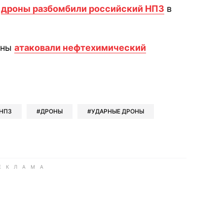
я
дроны разбомбили российский НПЗ
в
ины
атаковали нефтехимический
book
iber
в Whatsapp
ь в Messenger
ить в LinkedIn
НПЗ
ДРОНЫ
УДАРНЫЕ ДРОНЫ
ook
Google news
 Viber
е в LinkedIn