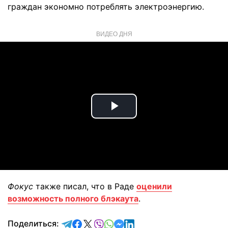
граждан экономно потреблять электроэнергию.
ВИДЕО ДНЯ
Play
Video
Фокус
также писал, что в Раде
оценили
возможность полного блэкаута
.
отправить в Telegram
поделиться в Facebook
поделиться в X
отправить в Viber
отправить в Whatsapp
отправить в Messenger
отправить в LinkedIn
Поделиться: