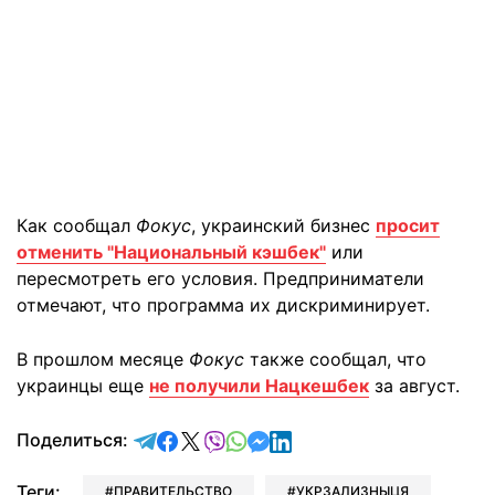
Как сообщал
Фокус
, украинский бизнес
просит
отменить "Национальный кэшбек"
или
пересмотреть его условия. Предприниматели
отмечают, что программа их дискриминирует.
В прошлом месяце
Фокус
также сообщал, что
украинцы еще
не получили Нацкешбек
за август.
отправить в Telegram
поделиться в Facebook
поделиться в X
отправить в Viber
отправить в Whatsapp
отправить в Messenger
отправить в LinkedIn
Поделиться:
Теги:
ПРАВИТЕЛЬСТВО
УКРЗАЛИЗНЫЦЯ