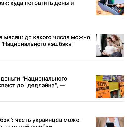
к: куда потратить деньги
 месяц: до какого числа можно
 "Национального кэшбэка"
 деньги "Национального
спеют до "дедлайна", —
бэк": часть украинцев может
з-за одной ошибки