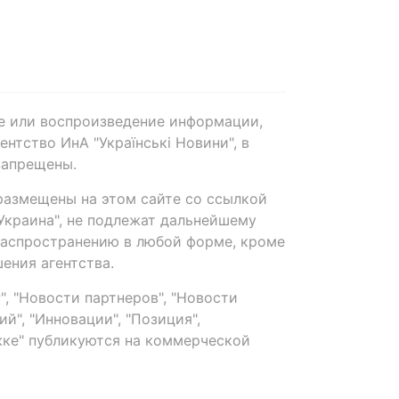
е или воспроизведение информации,
нтство ИнА "Українські Новини", в
запрещены.
размещены на этом сайте со ссылкой
-Украина", не подлежат дальнейшему
распространению в любой форме, кроме
ения агентства.
, "Новости партнеров", "Новости
й", "Инновации", "Позиция",
ке" публикуются на коммерческой