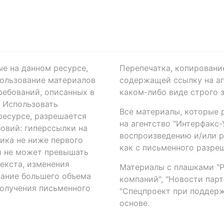
ые на данном ресурсе,
Перепечатка, копировани
ользование материалов
содержащей ссылку на аге
ребований, описанных в
каком-либо виде строго 
. Использовать
Все материалы, которые 
есурсе, разрешается
на агентство "Интерфакс
овий: гиперссылки на
воспроизведению и/или 
ика не ниже первого
как с письменного разреш
й не может превышать
екста, изменения
Материалы с плашками "Р"
вание большего объема
компаний", "Новости парти
получения письменного
"Спецпроект при поддерж
основе.