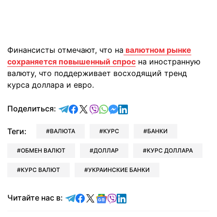
Финансисты отмечают, что на
валютном рынке
сохраняется повышенный спрос
на иностранную
валюту, что поддерживает восходящий тренд
курса доллара и евро.
отправить в Telegram
поделиться в Facebook
поделиться в X
отправить в Viber
отправить в Whatsapp
отправить в Messenger
отправить в LinkedIn
Поделиться:
Теги:
ВАЛЮТА
КУРС
БАНКИ
ОБМЕН ВАЛЮТ
ДОЛЛАР
КУРС ДОЛЛАРА
КУРС ВАЛЮТ
УКРАИНСКИЕ БАНКИ
Читайте в Telegram
Читайте в Facebook
Читайте в X
Читайте в Google news
Читайте в Viber
Читайте в LinkedIn
Читайте нас в: