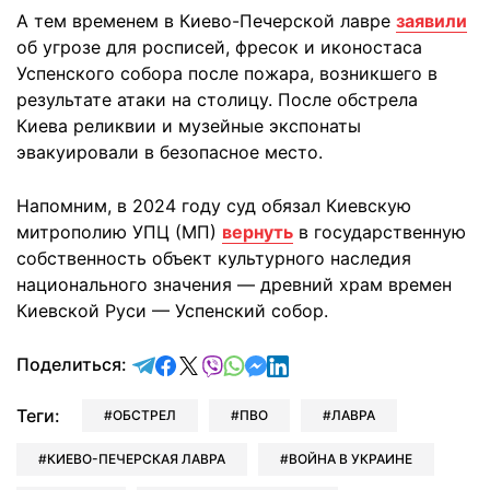
А тем временем в Киево-Печерской лавре
заявили
об угрозе для росписей, фресок и иконостаса
Успенского собора после пожара, возникшего в
результате атаки на столицу. После обстрела
Киева реликвии и музейные экспонаты
эвакуировали в безопасное место.
Напомним, в 2024 году суд обязал Киевскую
митрополию УПЦ (МП)
вернуть
в государственную
собственность объект культурного наследия
национального значения — древний храм времен
Киевской Руси — Успенский собор.
отправить в Telegram
поделиться в Facebook
поделиться в X
отправить в Viber
отправить в Whatsapp
отправить в Messenger
отправить в LinkedIn
Поделиться:
Теги:
ОБСТРЕЛ
ПВО
ЛАВРА
КИЕВО-ПЕЧЕРСКАЯ ЛАВРА
ВОЙНА В УКРАИНЕ