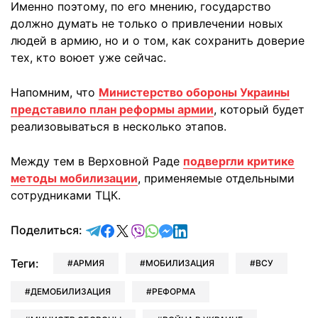
Именно поэтому, по его мнению, государство
должно думать не только о привлечении новых
людей в армию, но и о том, как сохранить доверие
тех, кто воюет уже сейчас.
Напомним, что
Министерство обороны Украины
представило план реформы армии
, который будет
реализовываться в несколько этапов.
Между тем в Верховной Раде
подвергли критике
методы мобилизации
, применяемые отдельными
сотрудниками ТЦК.
отправить в Telegram
поделиться в Facebook
поделиться в X
отправить в Viber
отправить в Whatsapp
отправить в Messenger
отправить в LinkedIn
Поделиться:
Теги:
АРМИЯ
МОБИЛИЗАЦИЯ
ВСУ
ДЕМОБИЛИЗАЦИЯ
РЕФОРМА