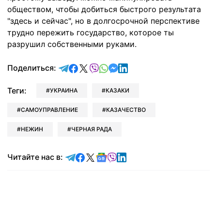
обществом, чтобы добиться быстрого результата
"здесь и сейчас", но в долгосрочной перспективе
трудно пережить государство, которое ты
разрушил собственными руками.
отправить в Telegram
поделиться в Facebook
поделиться в X
отправить в Viber
отправить в Whatsapp
отправить в Messenger
отправить в LinkedIn
Поделиться:
Теги:
УКРАИНА
КАЗАКИ
САМОУПРАВЛЕНИЕ
КАЗАЧЕСТВО
НЕЖИН
ЧЕРНАЯ РАДА
Читайте в Telegram
Читайте в Facebook
Читайте в X
Читайте в Google news
Читайте в Viber
Читайте в LinkedIn
Читайте нас в: